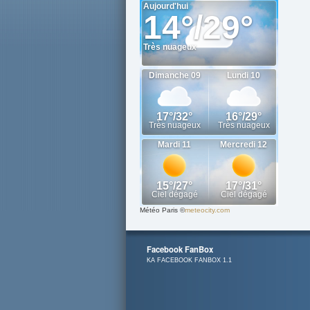
Météo Paris
©
meteocity.com
Facebook FanBox
KA FACEBOOK FANBOX 1.1