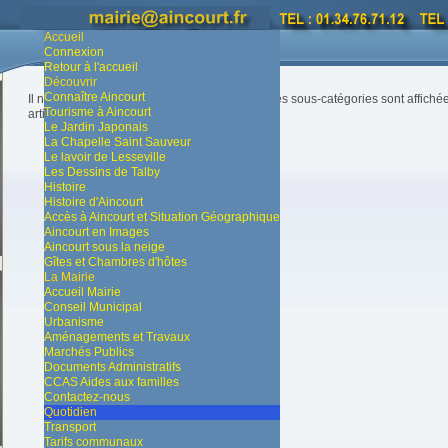
Vous êtes ici :
Accueil
Quotidien
bibliotheque
Accueil
Connexion
Retour à l'accueil
Découvrir
Connaître Aincourt
Il n'y a aucun article dans cette catégorie. Si des sous-catégories sont affich
Tourisme à Aincourt
articles.
Le Jardin Japonais
La Chapelle Saint Sauveur
Le lavoir de Lesseville
Les Dessins de Talby
Histoire
Histoire d'Aincourt
Accès à Aincourt et Situation Géographique
Aincourt en Images
Aincourt sous la neige
Gîtes et Chambres d'hôtes
La Mairie
Accueil Mairie
Conseil Municipal
Urbanisme
Aménagements et Travaux
Marchés Publics
Documents Administratifs
CCAS Aides aux familles
Contactez-nous
Quotidien
Transport
Tarifs communaux