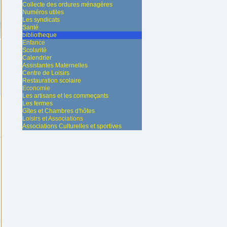
Collecte des ordures ménagères
Numéros utiles
Les syndicats
Santé
bibliotheque
Enfance
Scolarité
Calendrier
Assistantes Maternelles
Centre de Loisirs
Restauration scolaire
Economie
Les artisans et les commeçants
Les fermes
Gîtes et Chambres d'hôtes
Loisirs et Associations
Associations Culturelles et sportives