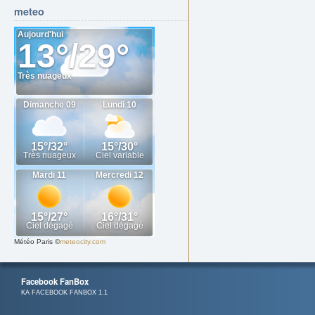
meteo
Météo Paris
©
meteocity.com
Facebook FanBox
KA FACEBOOK FANBOX 1.1