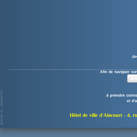
Jo
Bienvenue sur le
Afin de naviguer sur
Acc
à prendre conna
et d'
Hôtel de ville d'Aincourt -
4, r