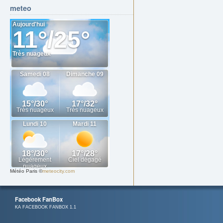
meteo
Météo Paris
©
meteocity.com
Facebook FanBox
KA FACEBOOK FANBOX 1.1