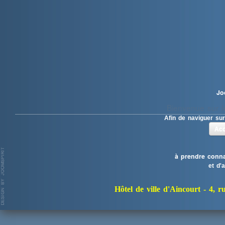
Jo
Bienvenue sur le
Afin de naviguer sur
Acc
à prendre conna
et d'
Hôtel de ville d'Aincourt -
4, r