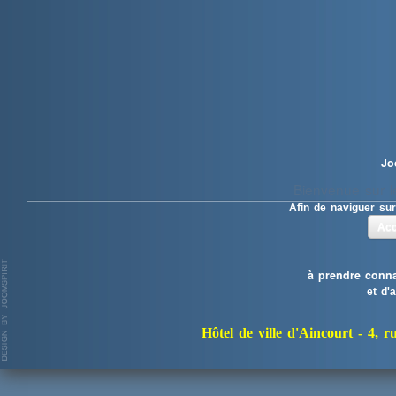
Jo
Bienvenue sur le
Afin de naviguer sur
Acc
à prendre conna
et d'
Hôtel de ville d'Aincourt -
4, r