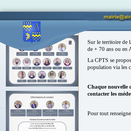
Vous êtes ici :
Accueil
Quoti
Accès lettres d'informations
Sur le territoire d
de + 70 ans ou en 
La CPTS se propose 
population via les
Chaque nouvelle d
contacter les méde
Pour tout renseigne