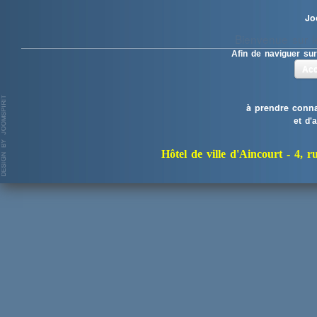
Jo
Bienvenue sur le
Afin de naviguer sur
Acc
à prendre conna
et d'
Hôtel de ville d'Aincourt -
4, r